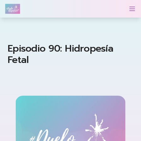
Duelo Respetado Podcast con Georgina González
Op
Episodio 90: Hidropesía
Fetal