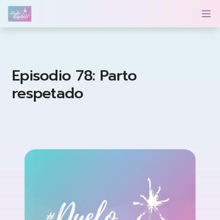
Duelo Respetado Podcast con Georgina González
Op
Episodio 78: Parto
respetado