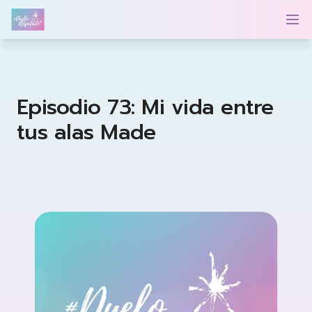
Duelo Respetado Podcast con Georgina González
Op
Episodio 73: Mi vida entre
tus alas Made