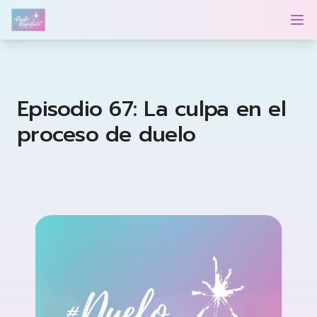
Duelo Respetado Podcast con Georgina González
Op
Episodio 67: La culpa en el
proceso de duelo