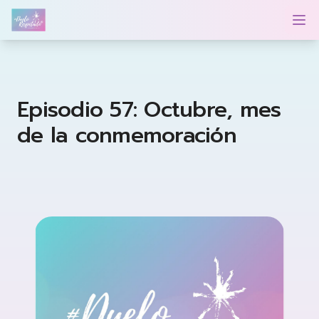
Duelo Respetado Podcast con Georgina González
Op
Episodio 57: Octubre, mes
de la conmemoración