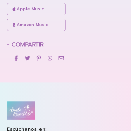
Apple Music
Amazon Music
- COMPARTIR
Footer
Duelo Respetado Podcast con Georgina González
Escúchanos en: