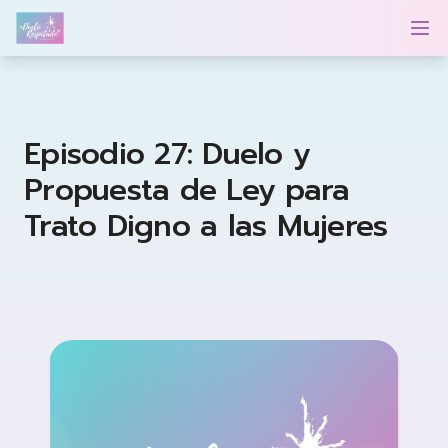
Duelo Respetado Podcast con Georgina González
Op
Episodio 27: Duelo y
Propuesta de Ley para
Trato Digno a las Mujeres