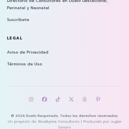
Directorio de Consultores en Duelo Gestacional,
Perinatal y Neonatal
Suscríbete
LEGAL
Aviso de Privacidad
Términos de Uso
Síguenos eninstagram
Síguenos enfacebook
Síguenos entiktok
Síguenos entwitter
Síguenos enthrea
Síguenos enp
© 2026 Duelo Respetado, Todos los derechos reservados.
Un proyecto de:
Bioalkymia Consultores
| Producido por
Juglar
Sonoro