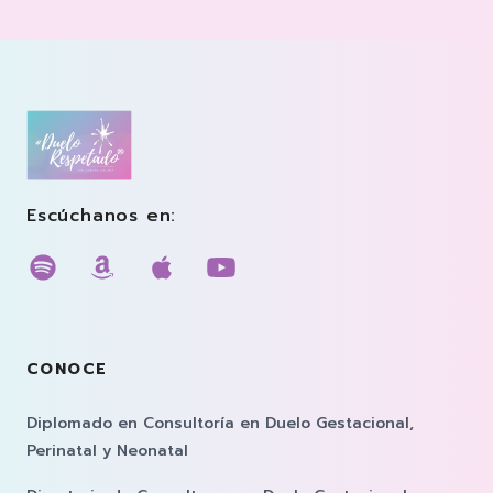
Footer
Duelo Respetado Podcast con Georgina González
Escúchanos en:
Escúchanos en spotify
Escúchanos en amazon music
Escúchanos en apple musi
Escúchanos en youtub
CONOCE
Diplomado en Consultoría en Duelo Gestacional,
Perinatal y Neonatal