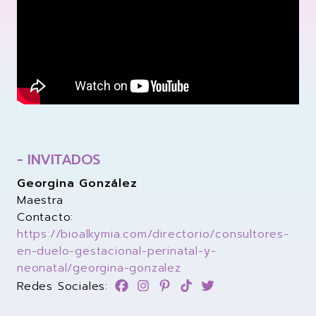
- INVITADOS
Georgina González
Maestra
Contacto:
https://bioalkymia.com/directorio/consultores-
en-duelo-gestacional-perinatal-y-
neonatal/georgina-gonzalez
Síguele enfacebook
Síguele eninstagram
Síguele enpinterest
Síguele entiktok
Síguele entwitte
Redes Sociales: