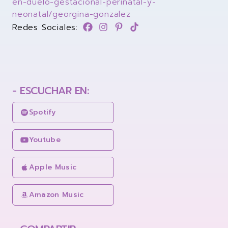
en-duelo-gestacional-perinatal-y-
neonatal/georgina-gonzalez
Síguele enfacebook
Síguele eninstagram
Síguele enpinterest
Síguele entiktok
Redes Sociales:
- ESCUCHAR EN:
Spotify
Youtube
Apple Music
Amazon Music