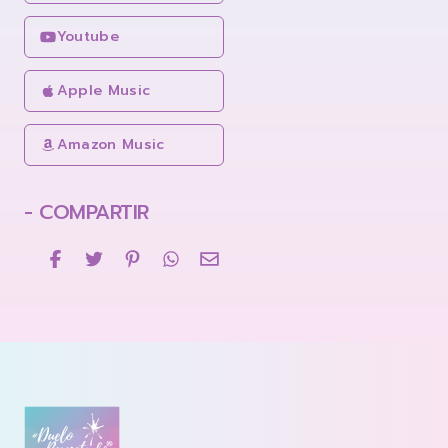
Youtube
Apple Music
Amazon Music
- COMPARTIR
Footer
Duelo Respetado Podcast con Georgina González