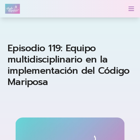
Duelo Respetado Podcast con Georgina González
Op
Episodio 119: Equipo
multidisciplinario en la
implementación del Código
Mariposa