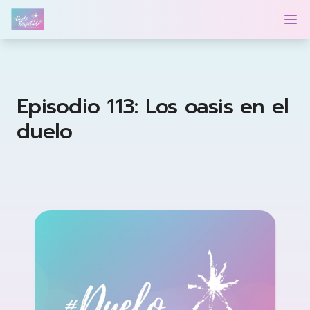
Duelo Respetado Podcast con Georgina González
Op
Episodio 113: Los oasis en el
duelo