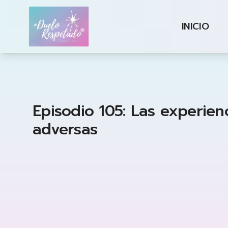
Duelo Respetado Podcast con Georgina Gonzá
INICIO
Episodio 105: Las experien
adversas