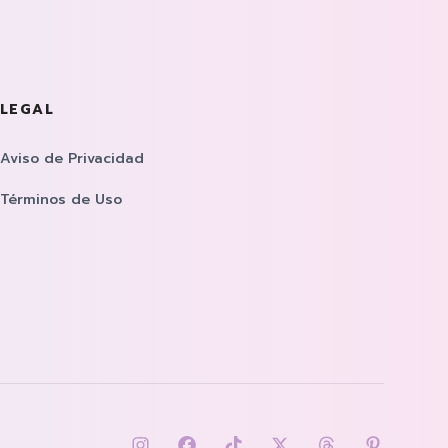
LEGAL
Aviso de Privacidad
Términos de Uso
Síguenos eninstagram
Síguenos enfacebook
Síguenos entiktok
Síguenos entwitter
Síguenos enth
Síguenos 