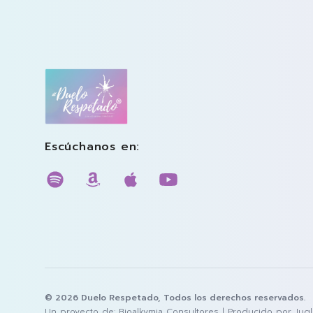
Duelo Respetado Podcast con Georgina Gonz
Escúchanos en:
Escúchanos en spotify
Escúchanos en amazon musi
Escúchanos en apple m
Escúchanos en you
© 2026 Duelo Respetado, Todos los derechos reservados.
Un proyecto de:
Bioalkymia Consultores
| Producido por
Jug